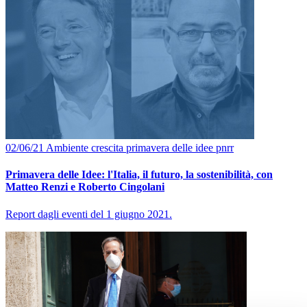
02/06/21
Ambiente
crescita
primavera delle idee
pnrr
Primavera delle Idee: l'Italia, il futuro, la sostenibilità, con
Matteo Renzi e Roberto Cingolani
Report dagli eventi del 1 giugno 2021.