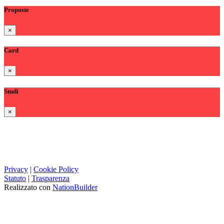
Proposte
×
Card
×
Studi
×
Privacy
|
Cookie Policy
Statuto
|
Trasparenza
Realizzato con
NationBuilder