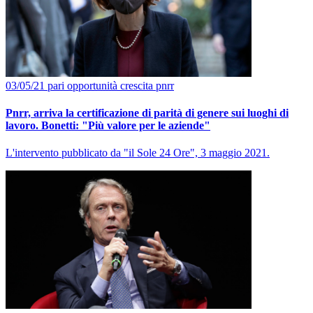
03/05/21
pari opportunità
crescita
pnrr
Pnrr, arriva la certificazione di parità di genere sui luoghi di
lavoro. Bonetti: "Più valore per le aziende"
L'intervento pubblicato da "il Sole 24 Ore", 3 maggio 2021.