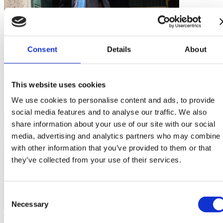
Consent
Details
About
13/05/21
economia
crescita
Colaninno a Draghi nel Question Time: "Necessario sostenere il
tessuto produttivo del Paese"
This website uses cookies
L'intervento pubblicato da "la Voce di Mantova", 13 maggio 2021.
We use cookies to personalise content and ads, to provide
social media features and to analyse our traffic. We also
share information about your use of our site with our social
media, advertising and analytics partners who may combine i
with other information that you’ve provided to them or that
they’ve collected from your use of their services.
Consent
Necessary
Selection
06/05/21
economia
crescita
pnrr