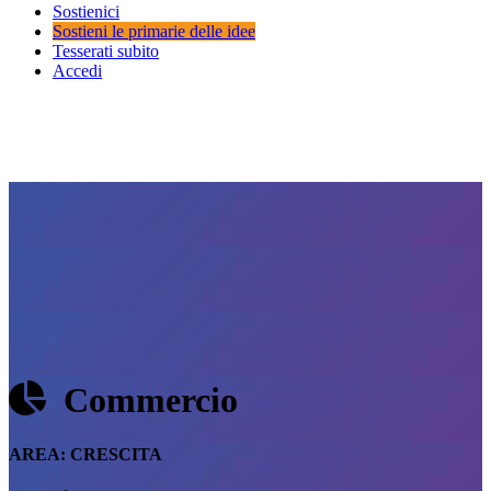
Sostienici
Sostieni le primarie delle idee
Tesserati subito
Accedi
Commercio
AREA:
CRESCITA