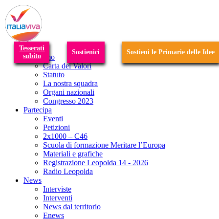
T
n
Tesserati
Sostienici
Sostieni le Primarie delle Idee
subito
Chi siamo
Carta dei Valori
Statuto
La nostra squadra
Organi nazionali
Congresso 2023
Partecipa
Eventi
Petizioni
2x1000 – C46
Scuola di formazione Meritare l’Europa
Materiali e grafiche
Registrazione Leopolda 14 - 2026
Radio Leopolda
News
Interviste
Interventi
News dal territorio
Enews