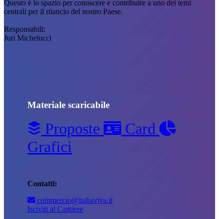
Questo è lo spazio per conoscere e contribuire a uno dei temi
centrali per il rilancio del nostro Paese.
Responsabili:
Juri Michelucci
Materiale scaricabile
Proposte
Card
Grafici
Contatti:
commercio@italiaviva.it
Isciviti al Cantiere