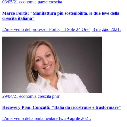
03/05/21
economia
paese
crescita
Marco Fortis: "Manifattura più sostenibilità, le due leve della
crescita italiana"
L'intervento del professor Fortis, "il Sole 24 Ore", 3 maggio 2021.
29/04/21
economia
crescita
pnrr
Recovery Plan, Conzatti: "Italia da ricostruire e trasformare"
L'intervento della parlamentare Iv, 29 aprile 2021.