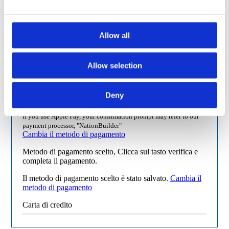
per ricevere informazioni sulle attività di Italia Viva e delle sue articolazioni
mediante newsletter, tecniche di comunicazione a distanza o strumenti di contatto
tradizionali
Allow all
ACCONSENTO
NON ACCONSENTO
Allow selection
Deny
Carta di Credito
If you use Apple Pay, your confirmation prompt may refer to our
payment processor, "NationBuilder"
Cambia il metodo di pagamento
Metodo di pagamento scelto, Clicca sul tasto verifica e
completa il pagamento.
Il metodo di pagamento scelto è stato salvato.
Cambia il
metodo di pagamento
Carta di credito