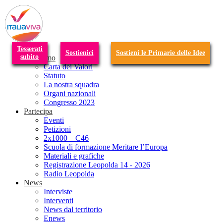
T
n
Tesserati
Sostienici
Sostieni le Primarie delle Idee
subito
Chi siamo
Carta dei Valori
Statuto
La nostra squadra
Organi nazionali
Congresso 2023
Partecipa
Eventi
Petizioni
2x1000 – C46
Scuola di formazione Meritare l’Europa
Materiali e grafiche
Registrazione Leopolda 14 - 2026
Radio Leopolda
News
Interviste
Interventi
News dal territorio
Enews