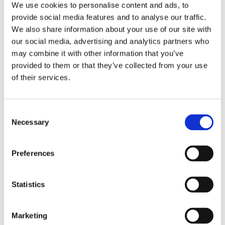
25
We use cookies to personalise content and ads, to
provide social media features and to analyse our traffic.
75
We also share information about your use of our site with
our social media, advertising and analytics partners who
DONATION FREQUENCY
may combine it with other information that you’ve
Una Volta
provided to them or that they’ve collected from your use
of their services.
Mensile
Consent
Necessary
Selection
2. CONSENSI
Preferences
Letta l’informativa
resa ai sensi dell’art. 13 del GDPR e della normativa nazionale
in materia di protezione dei dati personali acconsento al trattamento dei miei dati
personali:
Statistics
per la gestione della iniziativa promossa dall’Associazione, compreso l’invio di
informazioni sullo stato della medesima
ACCONSENTO
Marketing
NON ACCONSENTO