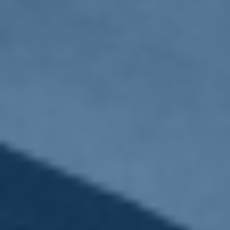
«
1
2
…
145
146
147
148
149
150
151
152
153
…
196
197
»
Privacy
|
Cookie Policy
Statuto
|
Trasparenza