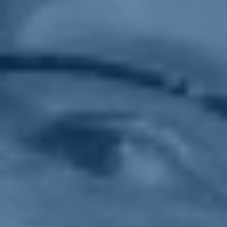
Bonetti: "Solo la vera parità di genere
può sconfiggere la violenza"
Europa
paese
25/11/20
Boschi: "Rafforzare la squadra di
Governo per poter gestire al meglio i
fondi europei"