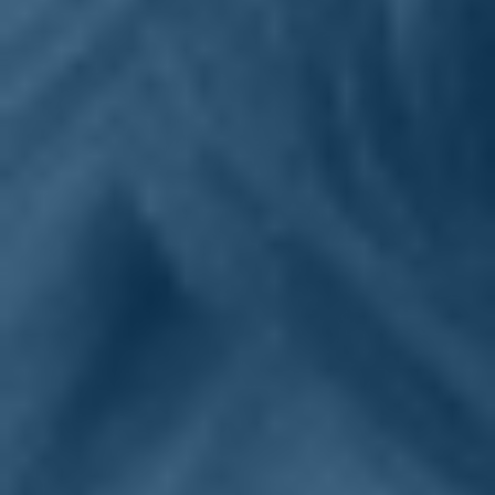
Sostienici
Sostieni le primarie delle idee
Tesserati subito
Accedi
paese
istituzioni
27/11/20
Bonetti: "Solo la vera parità di
genere può sconfiggere la violenza"
Intervista di Claudia Guasco, "il Messaggero", 27 novembre
2020.