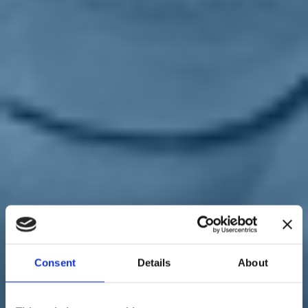
Famiglia
paese
25/11/20
Bonetti: "La verità deve emergere
sempre, senza alibi e senza
giustificazioni"
Consent
Details
About