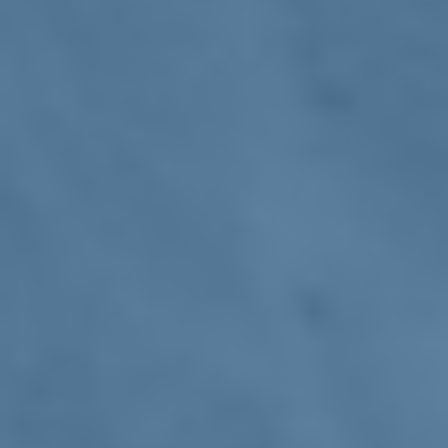
paese
istituzioni
18/11/20
Legge di Bilancio, Marattin "Non ristori,
ma stop alle tasse"
Famiglia
paese