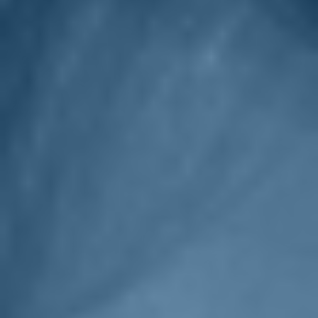
Le Interviste
paese
istituzioni
27/11/20