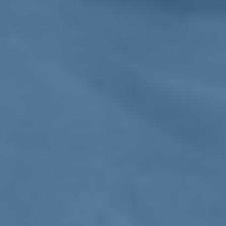
paese
istituzioni
18/11/20
Renzi: "Bisogna fare un salto di qualità,
la crisi morde"