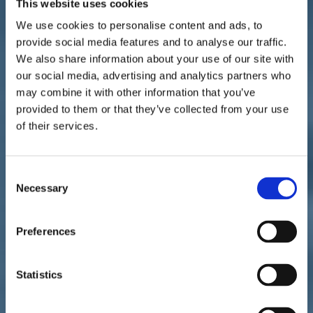
This website uses cookies
We use cookies to personalise content and ads, to
provide social media features and to analyse our traffic.
We also share information about your use of our site with
our social media, advertising and analytics partners who
Famiglia
paese
25/11/20
may combine it with other information that you’ve
provided to them or that they’ve collected from your use
Bonetti: "Arriva per le vittime il
of their services.
microcredito di libertà da 3 milioni"
Consent
Necessary
Selection
Preferences
Statistics
paese
istituzioni