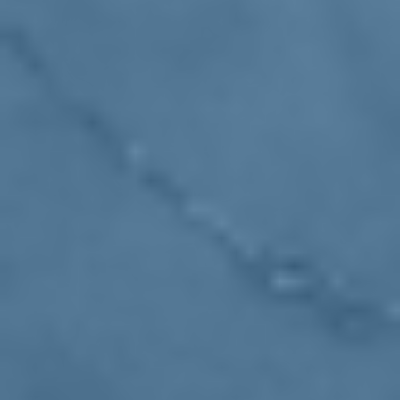
14/11/20
Bonetti: "Aumenti alle donne che
rientrano al lavoro dopo un figlio"
istituzioni
crescita
13/11/20
Conzatti: "Ora si pensi alla ripresa del
Trentino"