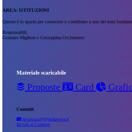
AREA:
ISTITUZIONI
Questo è lo spazio per conoscere e contribuire a uno dei temi fondame
Responsabili:
Gennaro Migliore e Giuseppina Occhionero
Materiale scaricabile
Proposte
Card
Grafic
Contatti:
sicurezza@@italiaviva.it
Isciviti al Cantiere