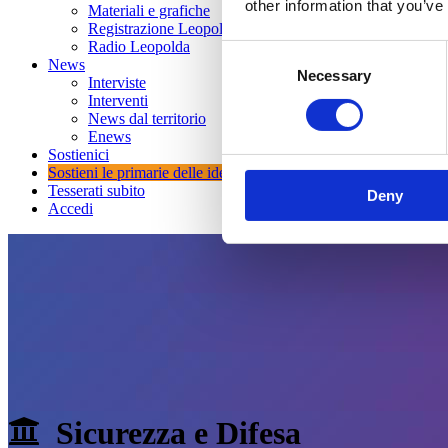
other information that you’ve
Materiali e grafiche
Registrazione Leopolda 14 - 2026
Radio Leopolda
Consent
News
Necessary
Selection
Interviste
Interventi
News dal territorio
Enews
Sostienici
Sostieni le primarie delle idee
Tesserati subito
Deny
Accedi
Sicurezza e Difesa