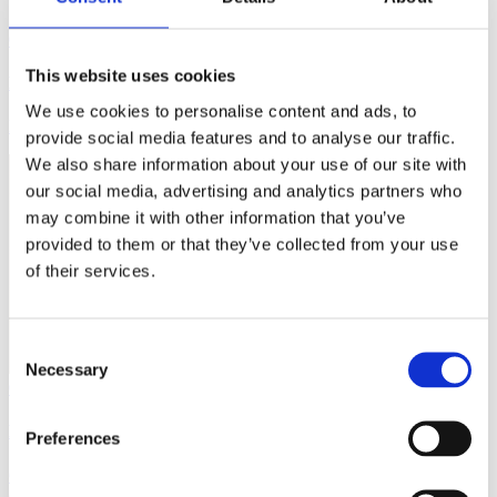
01/12/19
Italia Viva
territori
This website uses cookies
Nasce "Shock napoletano"
We use cookies to personalise content and ads, to
Politica, amministrazione e impresa per riaprire Napoli al mondo.
provide social media features and to analyse our traffic.
We also share information about your use of our site with
our social media, advertising and analytics partners who
may combine it with other information that you’ve
provided to them or that they’ve collected from your use
of their services.
Consent
Necessary
Selection
01/12/19
Italia Viva
territori
Bologna, successo per il debutto di Italia Viva
Preferences
Gremito il Teatro Celebrazioni per il nostro appuntamento sotto le
due Torri