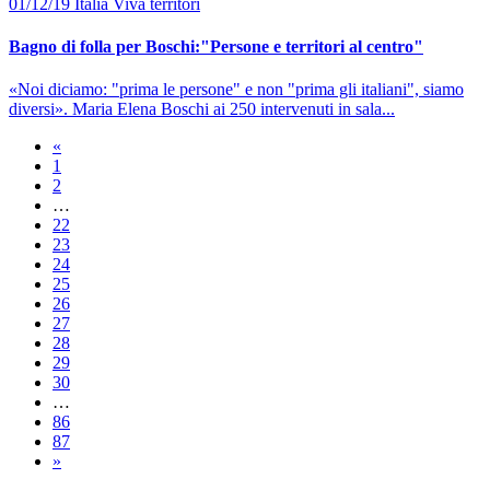
01/12/19
Italia Viva
territori
Bagno di folla per Boschi:"Persone e territori al centro"
«Noi diciamo: "prima le persone" e non "prima gli italiani", siamo
diversi». Maria Elena Boschi ai 250 intervenuti in sala...
«
1
2
…
22
23
24
25
26
27
28
29
30
…
86
87
»