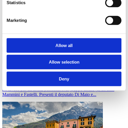
Statistics
Marketing
Allow all
Allow selection
01/12/19
Italia Viva
territori
Prima assemblea di Italia Viva a Faenza
Deny
Al lavoro per un'uscita pubblica. Nel gruppo anche gli ex dem
Mammini e Fastelli. Presenti il deputato Di Maio e...