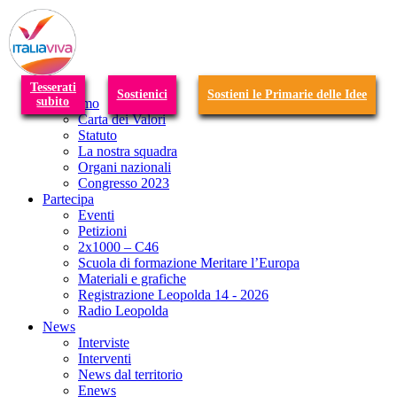
T
n
Tesserati
Sostienici
Sostieni le Primarie delle Idee
subito
Chi siamo
Carta dei Valori
Statuto
La nostra squadra
Organi nazionali
Congresso 2023
Partecipa
Eventi
Petizioni
2x1000 – C46
Scuola di formazione Meritare l’Europa
Materiali e grafiche
Registrazione Leopolda 14 - 2026
Radio Leopolda
News
Interviste
Interventi
News dal territorio
Enews