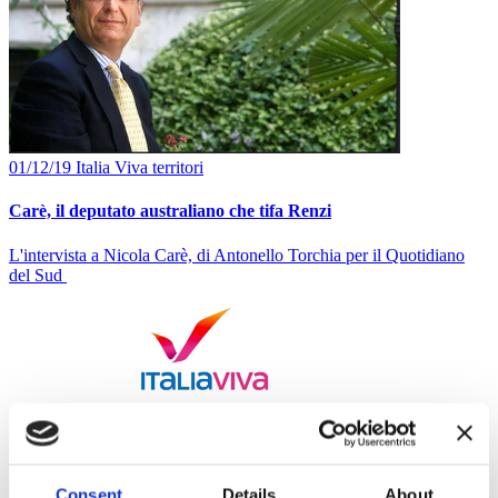
01/12/19
Italia Viva
territori
Carè, il deputato australiano che tifa Renzi
L'intervista a Nicola Carè, di Antonello Torchia per il Quotidiano
del Sud
Consent
Details
About