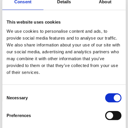
Consent
Details
About
03/12/19
Italia Viva
Governo
Bellanova: "Stufi di sfide Pd-5 Stelle. Se il balletto è questo
Italia Viva non ci sta più"
This website uses cookies
We use cookies to personalise content and ads, to
Intervista di Maria Teresa Meli, 3 dicembre 2019, Corriere della
Sera
provide social media features and to analyse our traffic.
We also share information about your use of our site with
our social media, advertising and analytics partners who
may combine it with other information that you’ve
provided to them or that they’ve collected from your use
of their services.
Consent
Necessary
Selection
03/12/19
Italia Viva
territori
Preferences
Milano, sold out il Piccolo Teatro Strehler per il nostro evento
In coda più di un'ora prima, pur di entrare nel Piccolo di Milano: il