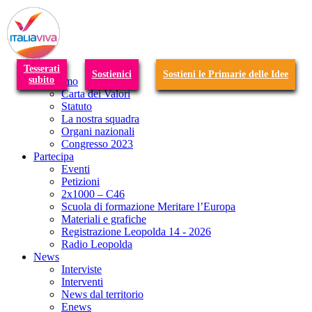
T
n
Tesserati
Sostienici
Sostieni le Primarie delle Idee
subito
Chi siamo
Carta dei Valori
Statuto
La nostra squadra
Organi nazionali
Congresso 2023
Partecipa
Eventi
Petizioni
2x1000 – C46
Scuola di formazione Meritare l’Europa
Materiali e grafiche
Registrazione Leopolda 14 - 2026
Radio Leopolda
News
Interviste
Interventi
News dal territorio
Enews