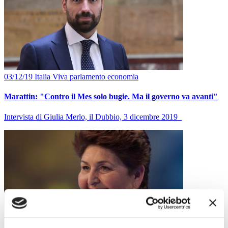
03/12/19
Italia Viva
parlamento
economia
Marattin: "Contro il Mes solo bugie. Ma il governo va avanti"
Intervista di Giulia Merlo, il Dubbio, 3 dicembre 2019