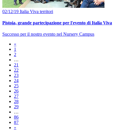
02/12/19
Italia Viva
territori
Pistoia, grande partecipazione per l'evento di Italia Viva
Successo per il nostro evento nel Nursery Campus
«
1
2
…
21
22
23
24
25
26
27
28
29
…
86
87
»