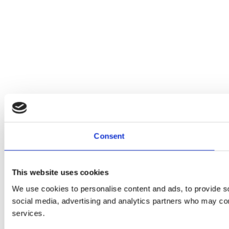
Consent
This website uses cookies
We use cookies to personalise content and ads, to provide soc
social media, advertising and analytics partners who may comb
services.