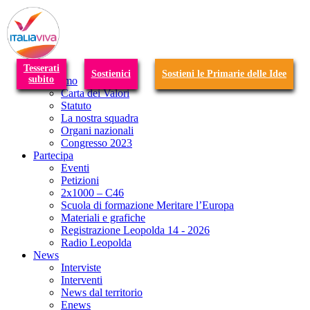
T
n
Tesserati
Sostienici
Sostieni le Primarie delle Idee
subito
Chi siamo
Carta dei Valori
Statuto
La nostra squadra
Organi nazionali
Congresso 2023
Partecipa
Eventi
Petizioni
2x1000 – C46
Scuola di formazione Meritare l’Europa
Materiali e grafiche
Registrazione Leopolda 14 - 2026
Radio Leopolda
News
Interviste
Interventi
News dal territorio
Enews