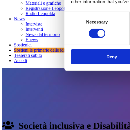
other information that you’ve
Materiali e grafiche
Registrazione Leopolda 14 - 2026
Radio Leopolda
Consent
News
Necessary
Selection
Interviste
Interventi
News dal territorio
Enews
Sostienici
Sostieni le primarie delle idee
Tesserati subito
Deny
Accedi
Società inclusiva e Disabilit