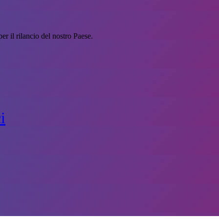
er il rilancio del nostro Paese.
i