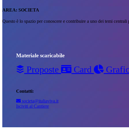
AREA:
SOCIETA
Questo è lo spazio per conoscere e contribuire a uno dei temi centrali p
Materiale scaricabile
Proposte
Card
Grafic
Contatti:
societa@italiaviva.it
Isciviti al Cantiere