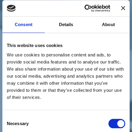
Sostienici
Sostieni le primarie delle idee
Tesserati subito
Accedi
Consent
Details
About
This website uses cookies
We use cookies to personalise content and ads, to
provide social media features and to analyse our traffic.
We also share information about your use of our site with
paese
Assemblea Nazionale
07/11/20
our social media, advertising and analytics partners who
may combine it with other information that you’ve
Assemblea Nazionale #003:
provided to them or that they’ve collected from your use
tutti gli interventi
of their services.
Consent
Necessary
Selection