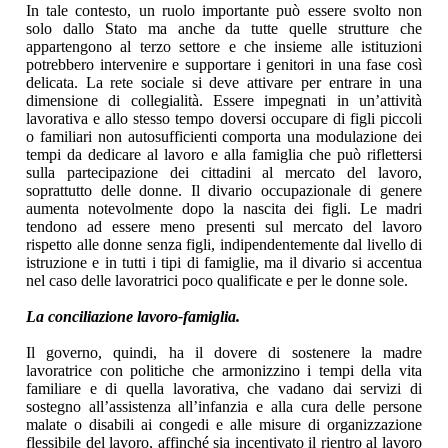
In tale contesto, un ruolo importante può essere svolto non
solo dallo Stato ma anche da tutte quelle strutture che
appartengono al terzo settore e che insieme alle istituzioni
potrebbero intervenire e supportare i genitori in una fase così
delicata. La rete sociale si deve attivare per entrare in una
dimensione di collegialità. Essere impegnati in un’attività
lavorativa e allo stesso tempo doversi occupare di figli piccoli
o familiari non autosufficienti comporta una modulazione dei
tempi da dedicare al lavoro e alla famiglia che può riflettersi
sulla partecipazione dei cittadini al mercato del lavoro,
soprattutto delle donne. Il divario occupazionale di genere
aumenta notevolmente dopo la nascita dei figli. Le madri
tendono ad essere meno presenti sul mercato del lavoro
rispetto alle donne senza figli, indipendentemente dal livello di
istruzione e in tutti i tipi di famiglie, ma il divario si accentua
nel caso delle lavoratrici poco qualificate e per le donne sole.
La conciliazione lavoro-famiglia.
Il governo, quindi, ha il dovere di sostenere la madre
lavoratrice con politiche che armonizzino i tempi della vita
familiare e di quella lavorativa, che vadano dai servizi di
sostegno all’assistenza all’infanzia e alla cura delle persone
malate o disabili ai congedi e alle misure di organizzazione
flessibile del lavoro, affinché sia incentivato il rientro al lavoro