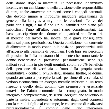
delle donne dopo la maternità. E’ necessario innanzitutto
incentivare un cambiamento nella divisione delle responsabilità
di cura, anche attraverso strumenti come i congedi parentali,
che devono mirare a introdurre maggiore uguaglianza di
genere nella famiglia, a migliorare le relazioni affettive dei
padri con i figli, a far sì che i ruoli familiari non siano più
subordinati l’uno all’altro, bensì siano complementari. La
bassa partecipazione delle donne, ed in particolare delle madri,
al mercato del lavoro ha, inoltre, delle gravi conseguenze
anche sul piano pensionistico. Questa condizione non consente
di alimentare in modo continuo le posizioni previdenziali utili
all’accesso alla pensione di vecchiaia. I dati Inps sui percettori
di pensioni in Italia mostrano chiaramente che, nonostante le
donne beneficiarie di prestazioni pensionistiche siano 8,4
milioni (862 mila in più degli uomini), solo il 36,5% beneficia
della pensione di vecchiaia - frutto della propria storia
contributiva - contro il 64,2% degli uomini. Inoltre, le donne,
quando arrivano a percepire la sola pensione di vecchiaia, si
vedono riconosciuto un assegno mensile inferiore di un terzo
rispetto a quello degli uomini. Ciò premesso, è essenziale
tuttavia che l’aiuto economico sia accompagnato, in modo
integrato e complementare, da servizi adeguati che sollevino in
parte la madre, dipendente o autonoma, dagli oneri connessi
con la cura dei figli e al contempo, le consentano di realizzarsi
professionalmente. È compito dello Stato intervenire