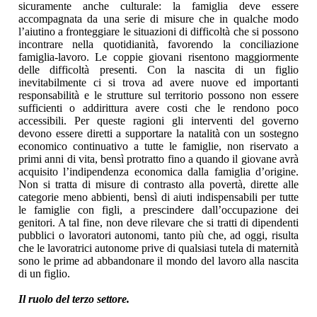
sicuramente anche culturale: la famiglia deve essere
accompagnata da una serie di misure che in qualche modo
l’aiutino a fronteggiare le situazioni di difficoltà che si possono
incontrare nella quotidianità, favorendo la conciliazione
famiglia-lavoro. Le coppie giovani risentono maggiormente
delle difficoltà presenti. Con la nascita di un figlio
inevitabilmente ci si trova ad avere nuove ed importanti
responsabilità e le strutture sul territorio possono non essere
sufficienti o addirittura avere costi che le rendono poco
accessibili. Per queste ragioni gli interventi del governo
devono essere diretti a supportare la natalità con un sostegno
economico continuativo a tutte le famiglie, non riservato a
primi anni di vita, bensì protratto fino a quando il giovane avrà
acquisito l’indipendenza economica dalla famiglia d’origine.
Non si tratta di misure di contrasto alla povertà, dirette alle
categorie meno abbienti, bensì di aiuti indispensabili per tutte
le famiglie con figli, a prescindere dall’occupazione dei
genitori. A tal fine, non deve rilevare che si tratti di dipendenti
pubblici o lavoratori autonomi, tanto più che, ad oggi, risulta
che le lavoratrici autonome prive di qualsiasi tutela di maternità
sono le prime ad abbandonare il mondo del lavoro alla nascita
di un figlio.
Il ruolo del terzo settore.