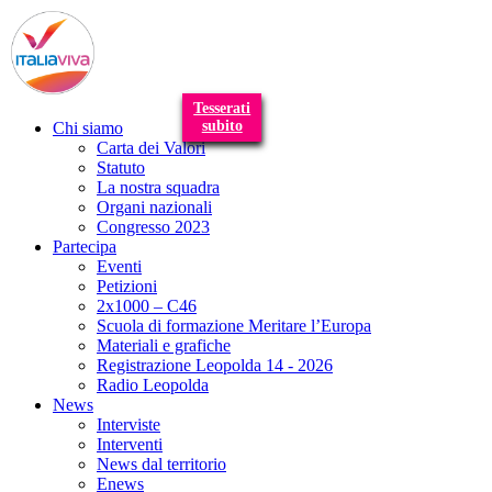
T
n
Tesserati
subito
Chi siamo
Carta dei Valori
Statuto
La nostra squadra
Organi nazionali
Congresso 2023
Partecipa
Eventi
Petizioni
2x1000 – C46
Scuola di formazione Meritare l’Europa
Materiali e grafiche
Registrazione Leopolda 14 - 2026
Radio Leopolda
News
Interviste
Interventi
News dal territorio
Enews