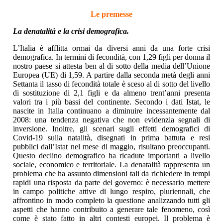
Le premesse
La denatalità e la crisi demografica.
L’Italia è afflitta ormai da diversi anni da una forte crisi
demografica. In termini di fecondità, con 1,29 figli per donna il
nostro paese si attesta ben al di sotto della media dell’Unione
Europea (UE) di 1,59. A partire dalla seconda metà degli anni
Settanta il tasso di fecondità totale è sceso al di sotto del livello
di sostituzione di 2,1 figli e da almeno trent’anni presenta
valori tra i più bassi del continente. Secondo i dati Istat, le
nascite in Italia continuano a diminuire incessantemente dal
2008: una tendenza negativa che non evidenzia segnali di
inversione. Inoltre, gli scenari sugli effetti demografici di
Covid-19 sulla natalità, disegnati in prima battuta e resi
pubblici dall’Istat nel mese di maggio, risultano preoccupanti.
Questo declino demografico ha ricadute importanti a livello
sociale, economico e territoriale. La denatalità rappresenta un
problema che ha assunto dimensioni tali da richiedere in tempi
rapidi una risposta da parte del governo: è necessario mettere
in campo politiche attive di lungo respiro, pluriennali, che
affrontino in modo completo la questione analizzando tutti gli
aspetti che hanno contribuito a generare tale fenomeno, così
come è stato fatto in altri contesti europei. Il problema è