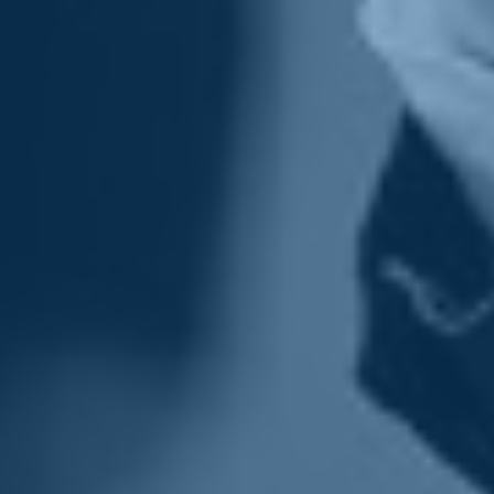
Ciao,
P.S.
Se vi va di
darci una mano
, ricordatevi il
C46
nella
dichiarazione dei redditi o un piccolo contributo cliccando
qui
. E
non dimenticate i tanti appuntamenti della "
Primavera delle Idee
" e
di
Sanità 2030
.
Italia Viva
è l’unico partito che parla di
contenuti
.
E
siamo orgogliosi
di questo.