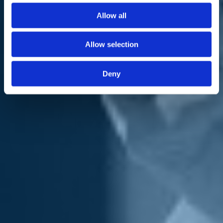
questo video
, curato da un sito indipendente, guidato da
Matteo
Flora
- il racconto della Rai-Report è
pieno di contraddizioni
. Noi
Allow all
non abbiamo nulla da nascondere (ho risposto
per 50 minuti
a
Report -
qui
potete vedere il video - e ringrazio
Giuliano Ferrara
per il suo
commento
), ma se il
servizio pubblico
dà
versioni
Allow selection
diverse dello stesso evento
c’è un problema a monte. Ho chiesto
alla redazione di
essere invitato in diretta
per smontare uno per
uno gli argomenti che vengono utilizzati e
dire ciò che debbo dire
Deny
senza censure e tagli
. Stamattina mi ha chiamato molto gentilmente
il conduttore
Ranucci
, dicendo che per il format della trasmissione è
impossibile andare in diretta
e che per la puntata di oggi
non può
darci diritto di replica
. Forse in una delle prossime. Peccato,
un’occasione persa
per il servizio pubblico.
Amici,
noi andiamo avanti
sorridenti, liberi, a testa alta.
Senza
paura
di niente,
pronti al confronto
con tutti.
Grazie al
nostro coraggio
è
cambiato il Governo
, è
cambiata la
campagna vaccinale
, è
cambiato il Piano di Ripresa e
Resilienza
.
Questo diremo ai ragazzi della
Scuola di Formazione Politica
:
non
abbiate mai paura di rischiare
, non cancellate mai la parola
coraggio dal vostro vocabolario. E lo faremo come sempre
con il
sorriso sulle labbra
!