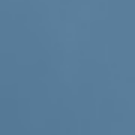
Sostienici
Sostieni le primarie delle idee
Tesserati subito
Accedi
Matteo Renzi
Enews
10/05/21
Enews 704, lunedì 10
maggio 2021