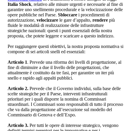
Italia Shock
, relativo alle misure urgenti e necessarie al fine di
garantire uno snellimento procedurale e la velocizzazione delle
opere pubbliche nel Paese.
Sbloccare
i procedimenti di
autorizzazione,
velocizzare
le gare d’appalto,
rendere
più
fluide le modalità di realizzazione delle infrastrutture
strategiche nazionali: questi i punti essenziali della nostra
proposta, che potete leggere e scaricare a questo indirizzo.
Per raggiungere questi obiettivi, la nostra proposta normativa si
compone di sei articoli snelli ed essenziali:
Articolo 1
. Prevede una riforma dei livelli di progettazione, al
fine di diminuire a due il livello delle progettazioni, che
attualmente è costituito da tre fasi, per garantire un iter più
snello e rapido agli appalti pubblici.
Articolo 2.
Prevede che il Governo individui, sulla base delle
scelte strategiche per il Paese, interventi infrastrutturali
prioritari per i quali disporre la nomina di Commissari
straordinari. I Commissari sono responsabili di tutto il processo
che va dalla progettazione all’esecuzione sul modello del
Commissario di Genova e dell’Expo.
Articolo 3.
Per tutti le opere di interesse strategico, vengono
definiti termini perentori per le impugnative e per i