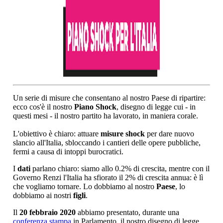
Un serie di misure che consentano al nostro Paese di ripartire:
ecco cos'è il nostro
Piano Shock
, disegno di legge cui - in
questi mesi - il nostro partito ha lavorato, in maniera corale.
L'obiettivo è chiaro: attuare
misure shock
per dare nuovo
slancio all'Italia, sbloccando i cantieri delle opere pubbliche,
fermi a causa di intoppi burocratici.
I
dati
parlano chiaro: siamo allo 0.2% di crescita, mentre con il
Governo Renzi l'Italia ha sfiorato il 2% di crescita annua: è lì
che vogliamo tornare. Lo dobbiamo al nostro
Paese
, lo
dobbiamo ai nostri
figli
.
Il
20 febbraio 2020
abbiamo presentato, durante una
conferenza stampa
in Parlamento, il nostro disegno di legge