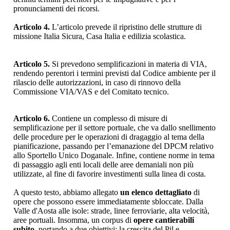
pronunciamenti dei ricorsi.
Articolo 4.
L’articolo prevede il ripristino delle strutture di
missione Italia Sicura, Casa Italia e edilizia scolastica.
Articolo 5.
Si prevedono semplificazioni in materia di VIA,
rendendo perentori i termini previsti dal Codice ambiente per il
rilascio delle autorizzazioni, in caso di rinnovo della
Commissione VIA/VAS e del Comitato tecnico.
Articolo 6.
Contiene un complesso di misure di
semplificazione per il settore portuale, che va dallo snellimento
delle procedure per le operazioni di dragaggio al tema della
pianificazione, passando per l’emanazione del DPCM relativo
allo Sportello Unico Doganale. Infine, contiene norme in tema
di passaggio agli enti locali delle aree demaniali non più
utilizzate, al fine di favorire investimenti sulla linea di costa.
A questo testo, abbiamo allegato
un elenco dettagliato
di
opere che possono essere immediatamente sbloccate. Dalla
Valle d'Aosta alle isole: strade, linee ferroviarie, alta velocità,
aree portuali. Insomma, un corpus di
opere cantierabili
subito
, portando a due obiettivi: la crescita del Pil e