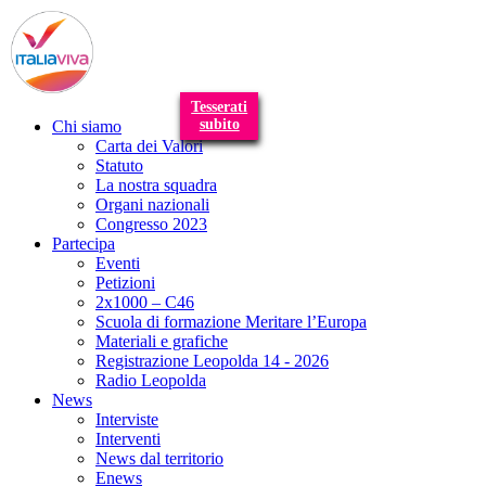
T
n
Tesserati
subito
Chi siamo
Carta dei Valori
Statuto
La nostra squadra
Organi nazionali
Congresso 2023
Partecipa
Eventi
Petizioni
2x1000 – C46
Scuola di formazione Meritare l’Europa
Materiali e grafiche
Registrazione Leopolda 14 - 2026
Radio Leopolda
News
Interviste
Interventi
News dal territorio
Enews