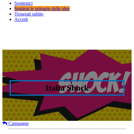
Sostienici
Sostieni le primarie delle idee
Tesserati subito
Accedi
Italia Shock
Campagne