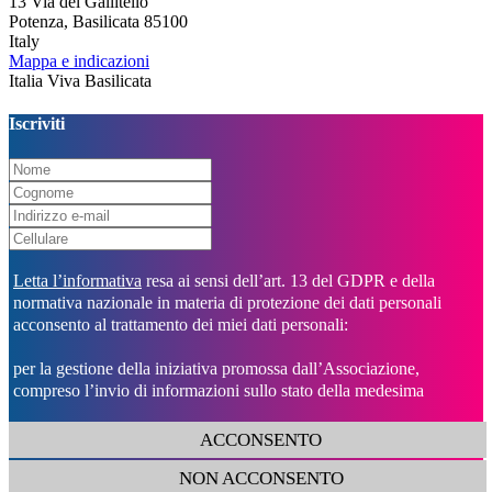
13 Via del Gallitello
Potenza, Basilicata 85100
Italy
Mappa e indicazioni
Italia Viva Basilicata
Iscriviti
Letta l’informativa
resa ai sensi dell’art. 13 del GDPR e della
normativa nazionale in materia di protezione dei dati personali
acconsento al trattamento dei miei dati personali:
per la gestione della iniziativa promossa dall’Associazione,
compreso l’invio di informazioni sullo stato della medesima
ACCONSENTO
NON ACCONSENTO