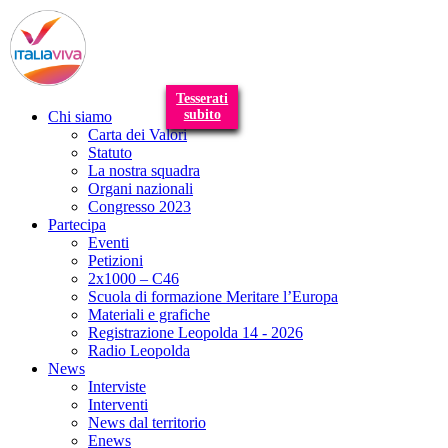
T
n
Tesserati
subito
Chi siamo
Carta dei Valori
Statuto
La nostra squadra
Organi nazionali
Congresso 2023
Partecipa
Eventi
Petizioni
2x1000 – C46
Scuola di formazione Meritare l’Europa
Materiali e grafiche
Registrazione Leopolda 14 - 2026
Radio Leopolda
News
Interviste
Interventi
News dal territorio
Enews