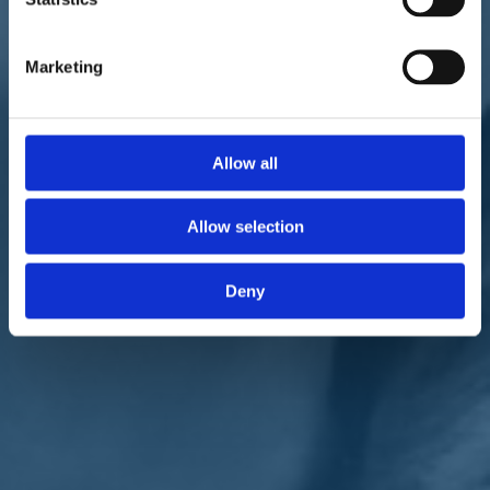
Marketing
L'intervento di Silvia Vono, senatrice IV su il Quotidiano del Sud del
1 giugno 2020.
Allow all
"Investire sulle
infrastrutture
guardando al #modelloGenova è
possibile inquadrando un modello normativo che renda ordinario le
procedure eccezionali utilizzate in questo caso e che hanno
Allow selection
consentito una realizzazione di un'opera di grande portata in tempi
brevissimi grazie a una burocrazia presente ma meno pressante".
Deny
Lo sottolinea la senatrice di
Italia Viva
Silvia Vono
, capogruppo in
commissione Trasporti del Senato. Di qui l'invito a "cogliere delle
opportunità dalla crisi pensando ad una programmazione delle
risorse, - aggiunge la senatrice calabrese - ad investimenti mirati e
strutture di lavoro imprenditoriali competenti costituite da
conoscenze reali e visione propositiva".
Torna indietro