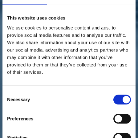
Sostienici
Sostieni le primarie delle idee
Tesserati subito
This website uses cookies
Accedi
We use cookies to personalise content and ads, to
provide social media features and to analyse our traffic.
We also share information about your use of our site with
our social media, advertising and analytics partners who
may combine it with other information that you’ve
provided to them or that they’ve collected from your use
of their services.
territori
Infrastrutture
01/06/20
Vono: "Dalla crisi cogliere
Consent
Necessary
Selection
le opportunità"
Preferences
Statistics