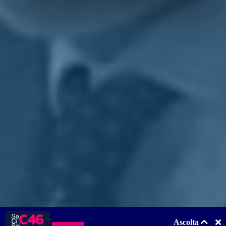
Costiera Amalfitana, al Cilento, tanto per fare qualche esempio. Ma
credo che una vera ripartenza del turismo debba anche considerare il
comparto logistico".
"Le zone turistiche si raggiungono in treno, con mezzi pubblici e
taxi, non solo con auto private. Quindi quello che mi auguro,
continuo a sostenerlo, è una accelerata vera sulla campagna
vaccinale. Come Campania stiamo facendo la nostra parte, anche se
servono più vaccini e mi auguro che il cambio di passo con
l'avvento del generale Figliuolo possa sortire i suoi effetti nel più
breve tempo possibile", conclude
Buonajuto
.
Torna indietro
Privacy
|
Cookie Policy
Statuto
|
Trasparenza
Realizzato con
NationBuilder
Ascolta