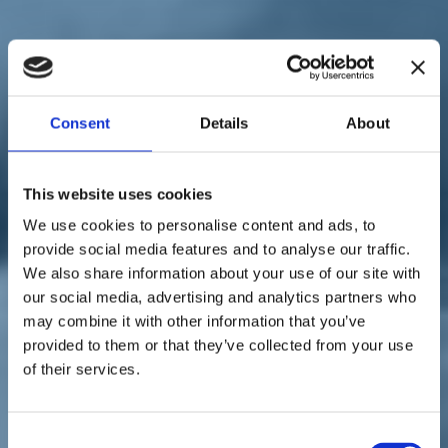
Sostienici
Sostieni le primarie delle idee
Tesserati subito
Accedi
Consent
Details
About
This website uses cookies
We use cookies to personalise content and ads, to
sanità
paese
provide social media features and to analyse our traffic.
07/04/21
We also share information about your use of our site with
Vaccini, Buonajuto a De
our social media, advertising and analytics partners who
may combine it with other information that you’ve
Luca: "Non ci sono solo le
provided to them or that they’ve collected from your use
isole"
of their services.
Consent