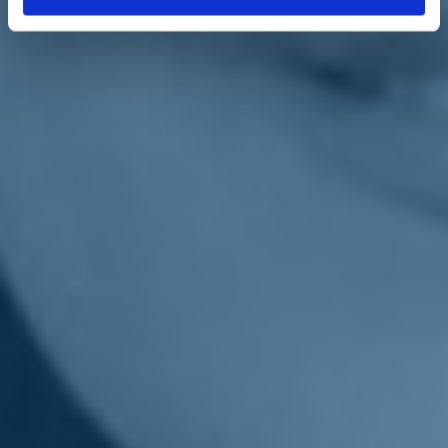
pronti ad andare in pensione nei prossimi anni. Ma ci sono altre
regioni che programmano le borse di studio al ribasso o sono in
ritardo nella programmazione".
"Ci sono esperienze positive come all'Università di Ferrara, dove il
numero degli iscritti non impedisce una formazione adeguata e di
qualità.
Risolvere l'emergenza dei prossimi anni è fondamentale
.
La situazione si sta evolvendo in modo pericoloso. La medicina di
base è il primo e irrinunciabile presidio sanitario universale a
disposizione dei cittadini. Non possiamo accettare di peggiorare un
servizio che in qualche territorio oggi è già insufficiente".
Così la senatrice di
Italia Viva
,
Daniela Sbrollini
, presidente
dell'intergruppo parlamentare 'Sport, salute e benessere nel contesto
urbano'.
Torna indietro
Privacy
|
Cookie Policy
Statuto
|
Trasparenza