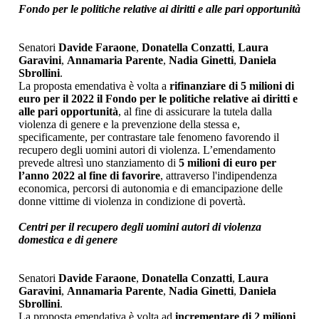
Fondo per le politiche relative ai diritti e alle pari opportunità
Senatori
Davide Faraone
,
Donatella Conzatti
,
Laura
Garavini
,
Annamaria Parente
,
Nadia Ginetti
,
Daniela
Sbrollini
.
La proposta emendativa è volta a
rifinanziare di 5 milioni di
euro per il 2022 il Fondo per le politiche relative ai diritti e
alle pari opportunità
, al fine di assicurare la tutela dalla
violenza di genere e la prevenzione della stessa e,
specificamente, per contrastare tale fenomeno favorendo il
recupero degli uomini autori di violenza. L’emendamento
prevede altresì uno stanziamento di
5 milioni di euro per
l’anno 2022 al fine di favorire
, attraverso l'indipendenza
economica, percorsi di autonomia e di emancipazione delle
donne vittime di violenza in condizione di povertà.
Centri per il recupero degli uomini autori di violenza
domestica e di genere
Senatori
Davide Faraone
,
Donatella Conzatti
,
Laura
Garavini
,
Annamaria Parente
,
Nadia Ginetti
,
Daniela
Sbrollini
.
La proposta emendativa è volta ad
incrementare di 2 milioni