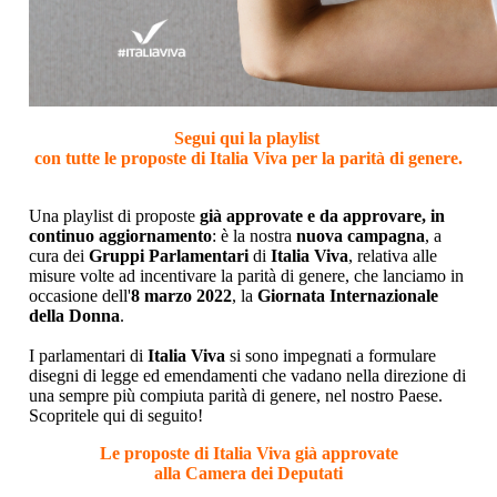
Segui qui la playlist
con tutte le proposte di Italia Viva per la parità di genere.
Una playlist di proposte
già approvate e da approvare, in
continuo aggiornamento
: è la nostra
nuova campagna
, a
cura dei
Gruppi Parlamentari
di
Italia Viva
, relativa alle
misure volte ad incentivare la parità di genere, che lanciamo in
occasione dell'
8 marzo 2022
, la
Giornata Internazionale
della Donna
.
I parlamentari di
Italia Viva
si sono impegnati a formulare
disegni di legge ed emendamenti che vadano nella direzione di
una sempre più compiuta parità di genere, nel nostro Paese.
Scopritele qui di seguito!
Le proposte di Italia Viva già approvate
alla Camera dei Deputati