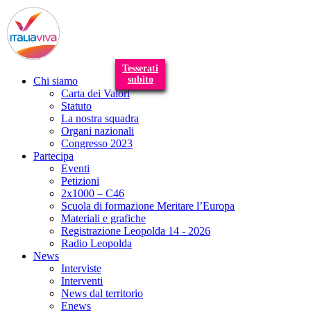
T
n
Tesserati
subito
Chi siamo
Carta dei Valori
Statuto
La nostra squadra
Organi nazionali
Congresso 2023
Partecipa
Eventi
Petizioni
2x1000 – C46
Scuola di formazione Meritare l’Europa
Materiali e grafiche
Registrazione Leopolda 14 - 2026
Radio Leopolda
News
Interviste
Interventi
News dal territorio
Enews