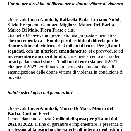
Fondo per il reddito di libertà per le donne vittime di violenza
Onorevoli
Lucia Annibali
,
Raffaella Paita
,
Luciano Nobili
,
Silvia Fregolent
,
Gennaro Migliore
,
Mauro Del Barba
,
Marco Di Maio
,
Flora Frate
e altri.
Già nel 2020 avevamo presentato una proposta emendativa
che
incrementava
il
Fondo per il reddito di libertà per le
donne vittime di violenza
di
3 milioni di euro
.
Per gli anni
seguenti, con un ulteriore emendamento
, si è provveduto ad
incrementare ancora il fondo
. Un emendamento a cura dei
nostri parlamentari stanzia
5 milioni di euro sia per il 2021
che per il 2022
per rifinanziare percorsi di autonomia e di
emancipazione delle donne vittime di violenza in condizione di
povertà.
Salute psicologica nei penitenziari
Onorevoli
Lucia Annibali
,
Marco Di Maio
,
Mauro del
Barba
,
Cosimo Ferri
.
L’emendamento stanzia
2 milioni di spesa per gli anni dal
2021 al 2023
, al fine di garantire e implementare la presenza di
professionalità psicologiche esperte all’interno degli istituti