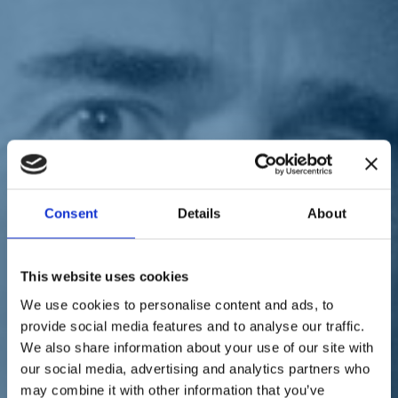
Sostienici
Sostieni le primarie delle idee
Tesserati subito
Accedi
Europa
Europarlamento
Consent
Details
About
18/11/21
Trattato Italia-Francia,
This website uses cookies
Gozi: "Passo fondamentale
We use cookies to personalise content and ads, to
per rafforzare le relazioni
provide social media features and to analyse our traffic.
We also share information about your use of our site with
fra i due Paesi"
our social media, advertising and analytics partners who
may combine it with other information that you’ve