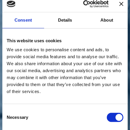
Sostienici
Sostieni le primarie delle idee
Tesserati subito
Accedi
Consent
Details
About
This website uses cookies
We use cookies to personalise content and ads, to
provide social media features and to analyse our traffic.
We also share information about your use of our site with
salute
paese
our social media, advertising and analytics partners who
05/11/20
may combine it with other information that you’ve
provided to them or that they’ve collected from your use
Toscana, emergenza
of their services.
sanitaria, Ferri: "La sfida è
restare uniti"
Consent
Necessary
Selection