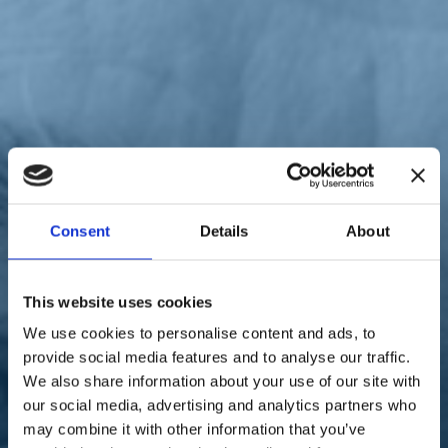
Sostienici
Sostieni le primarie delle idee
Tesserati subito
Accedi
Consent
Details
About
parlamento
Rai
23/03/22
Torri Rai, la proposta di
This website uses cookies
legge di Anzaldi per una
We use cookies to personalise content and ads, to
provide social media features and to analyse our traffic.
newco a controllo pubblico
We also share information about your use of our site with
our social media, advertising and analytics partners who
may combine it with other information that you’ve