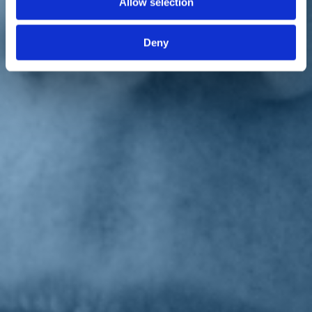
Allow selection
radiotelevisive e terrestri quale bene pubblico rappresenta una
priorità indefettibile», sottolinea che la «fase di transizione -
infrastrutturale, digitale, ambientale - richiama il servizio
Deny
radiotelevisivo italiano a sfide nuove e impegnative, le quali
richiedono necessariamente il rafforzamento del framework
infrastrutturale e lo sviluppo di nuove attività di servizio pubblico».
Alla luce di questa presa d'atto,
Anzaldi
ha espresso
l'esigenza di
ricondurre a una società unica a maggioranza e controllo
pubblico la gestione delle torri di trasmissione televisiva
.
«L'affidamento di tale gestione a un soggetto statale, terzo e
indipendente è motivo di garanzia sia sul piano della qualità dei
servizi, sia sul piano del pluralismo degli operatori e
dell'informazione e garantirebbe la valorizzazione di centinaia di
postazioni realizzate in decenni di attività», si legge nel documento,
in cui
Anzaldi
specifica dunque che «la presente proposta di legge,
dunque, prevede la costituzione di una nuova società a prevalente
partecipazione pubblica, anche indiretta, cui affidare il compito di
agire come operatore di rete su frequenze terrestri e radiotelevisive,
nonché quello di provvedere a gestire l'assegnazione di diritti d'uso
delle frequenze da destinare a servizi radiotelevisivi eventualmente
avanzate da operatori che vogliano accedere al relativo mercato di
riferimento».
Torna indietro