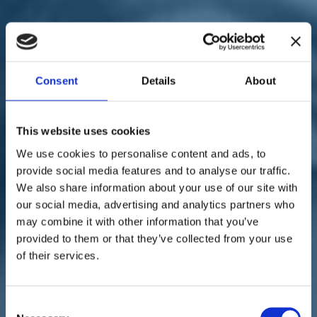
Sostienici
Sostieni le primarie delle idee
Tesserati subito
Accedi
Consent
Details
About
This website uses cookies
We use cookies to personalise content and ads, to
territori
elezioni 2022
provide social media features and to analyse our traffic.
27/09/22
We also share information about your use of our site with
our social media, advertising and analytics partners who
Terzo polo, nel Vicentino al
may combine it with other information that you’ve
9%. Nel capoluogo doppia
provided to them or that they’ve collected from your use
of their services.
cifra. Sbrollini: "Premiate
serietà e coerenza"
Consent