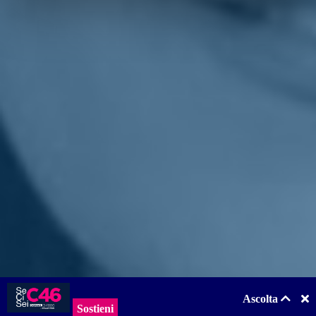
partito
e questa è proprio l'idea di un progetto che inizia e dovrà
radicarsi. Al Senato e alla Camera si farà gruppo unico, ed è un
segnale di avvio di questo cantiere politico».
Occhi sulle amministrative, con ragionamenti anche sul metodo di
lavoro. «Agire in squadra - continua
Sbrollini
- è un bel messaggio.
C'è la volontà di raccogliere e accogliere esperienze diverse, avere
con noi anche il mondo del civico e dell'associazionismo. Ci
vogliamo affermare con questo 12 per cento con protagonismo e
dialogare con le altre forze politiche».
Torna indietro
Privacy
|
Cookie Policy
Statuto
|
Trasparenza
Realizzato con
NationBuilder
Ascolta
Sostieni