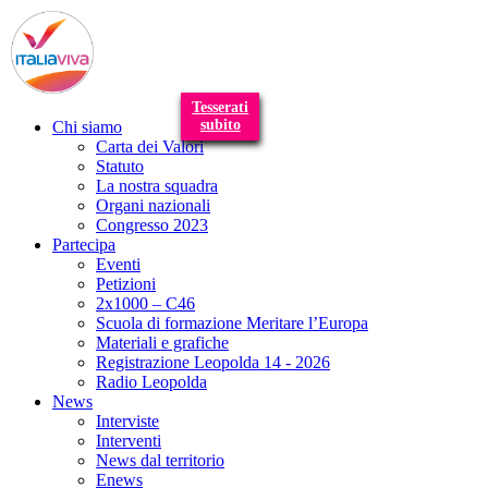
T
n
Tesserati
subito
Chi siamo
Carta dei Valori
Statuto
La nostra squadra
Organi nazionali
Congresso 2023
Partecipa
Eventi
Petizioni
2x1000 – C46
Scuola di formazione Meritare l’Europa
Materiali e grafiche
Registrazione Leopolda 14 - 2026
Radio Leopolda
News
Interviste
Interventi
News dal territorio
Enews