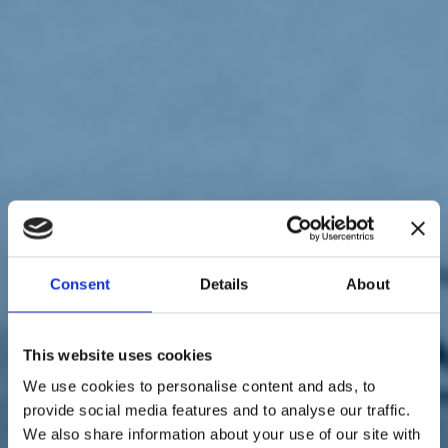
Sostienici
Sostieni le primarie delle idee
Tesserati subito
Accedi
paese
istituzioni
19/10/20
Consent
Details
About
Stop alle cartelle esattoriali.
Italia Viva: "Non bloccarle
This website uses cookies
sarebbe stata una pazzia"
We use cookies to personalise content and ads, to
provide social media features and to analyse our traffic.
We also share information about your use of our site with