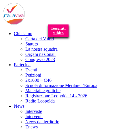
T
n
Tesserati
subito
Chi siamo
Carta dei Valori
Statuto
La nostra squadra
Organi nazionali
Congresso 2023
Partecipa
Eventi
Petizioni
2x1000 – C46
Scuola di formazione Meritare l’Europa
Materiali e grafiche
Registrazione Leopolda 14 - 2026
Radio Leopolda
News
Interviste
Interventi
News dal territorio
Enews