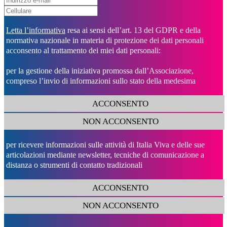
Letta l’informativa
resa ai sensi dell’art. 13 del GDPR e della
normativa nazionale in materia di protezione dei dati personali
acconsento al trattamento dei miei dati personali:
per la gestione della iniziativa promossa dall’Associazione,
compreso l’invio di informazioni sullo stato della medesima
ACCONSENTO
NON ACCONSENTO
per ricevere informazioni sulle attività di Italia Viva e delle sue
articolazioni mediante newsletter, tecniche di comunicazione a
distanza o strumenti di contatto tradizionali
ACCONSENTO
NON ACCONSENTO