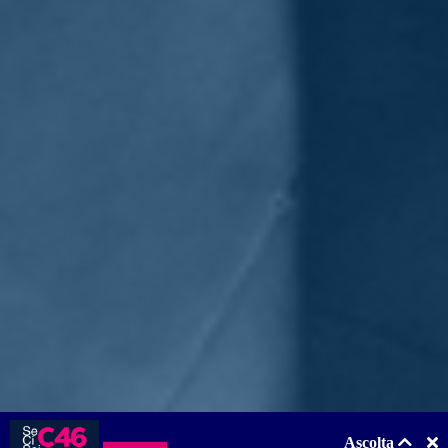
fare nel futuro immediato».
Nelle prossime settimane l'Ue darà l'ok ai primi Pnrr. Vede
rischi all'orizzonte?
«Certo, penso che ci sia il rischio concreto che alcuni Stati membri
cerchino di usare i fondi per ripagare vecchi problemi, anziché
investire in nuove opportunità. Ma questo è il motivo per cui
abbiamo stabilito criteri chiari e tutti i Piani nazionali saranno
esaminati da vicino».
Chi lo desidera può leggere l'intervista completa a
questo indirizzo
.
Torna indietro
Privacy
|
Cookie Policy
Statuto
|
Trasparenza
Realizzato con
NationBuilder
Ascolta