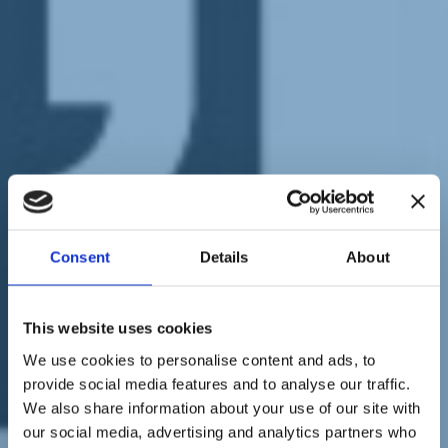
Sostienici
Sostieni le primarie delle idee
Tesserati subito
Accedi
Ambiente
Infrastrutture
energia
sviluppo
07/09/22
Consent
Details
About
Sì all'Italia dei Sì: il nostro
This website uses cookies
evento oggi in diretta
We use cookies to personalise content and ads, to
provide social media features and to analyse our traffic.
We also share information about your use of our site with
our social media, advertising and analytics partners who