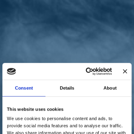
Sostienici
Sostieni le primarie delle idee
Tesserati subito
Accedi
Scuola
Formazione
paese
01/10/21
Scuola, sbloccati i fondi per
Consent
Details
About
le paritarie. Toccafondi: "In
This website uses cookies
arrivo ulteriori 10 milioni"
We use cookies to personalise content and ads, to
provide social media features and to analyse our traffic.
We also share information about your use of our site with