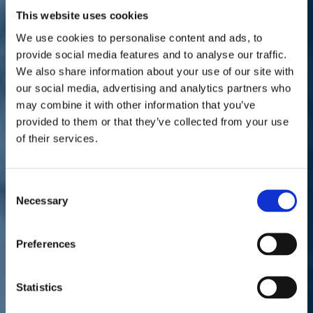
Sostienici
This website uses cookies
Sostieni le primarie delle idee
Tesserati subito
We use cookies to personalise content and ads, to
Accedi
provide social media features and to analyse our traffic.
We also share information about your use of our site with
our social media, advertising and analytics partners who
may combine it with other information that you’ve
provided to them or that they’ve collected from your use
of their services.
parlamento
regionali
14/07/20
Consent
Necessary
Selection
Sbrollini: "Non richiudete
le scuole per i seggi"
Preferences
Statistics