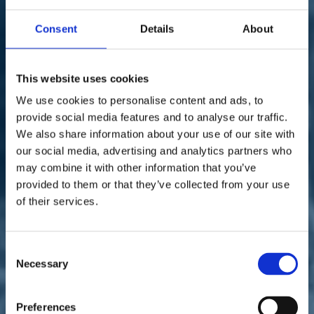
Sostienici
Sostieni le primarie delle idee
Consent
Details
About
Tesserati subito
Accedi
This website uses cookies
We use cookies to personalise content and ads, to
provide social media features and to analyse our traffic.
We also share information about your use of our site with
our social media, advertising and analytics partners who
11/04/21
may combine it with other information that you’ve
provided to them or that they’ve collected from your use
Sbrollini e Toccafondi: "I
of their services.
centri estivi gratis sono
fondamentali"
Consent
Necessary
Selection
Preferences