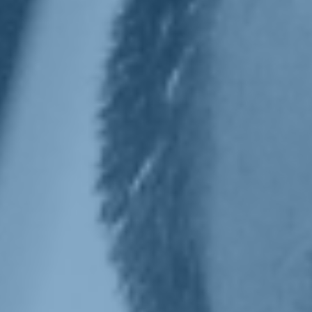
Intervista di Alessandro Rossi, "Mondo Padano", 18 marzo 2022.
Partiamo dalla crisi fra Russia e Ucraina: perché, a suo
giudizio, si è arrivati a questo punto?
«C'è un aggressore e un aggredito. Uno che ha usato le armi in
modo massiccio, invadendo uno stato sovrano con cui c'erano delle
controversie. Non c'è dubbio sulla paternità delle responsabilità e su
chi siano i colpevoli. Detto questo, credo che ci sia un progetto
egemonico di Putin che si muove intanto sull'Ucraina, ma non è
detto che finisca li».
La reazione adottata dall'Europa fino ad ora è stata
proporzionata?
«C'è un incendio e dobbiamo cercare di spegnerlo, non di allargarlo.
E la reazione europea è andata tutta in quella direzione, con le