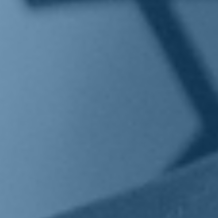
Guardiamo avanti: crede che il Governo arriverà al termine
della legislatura?
«Io non ho mai dubitato che questo Governo avrebbe finito la
legislatura. Poteva avere un epilogo diverso solo se Mario Draghi
fosse stato eletto al Colle. E continuo a pensare che questo Governo
governerà fino in fondo, forse anche oltre».
Sempre guardando al futuro, prima che scoppiasse la guerra
nel cuore dell'Europa, all'interno dei partiti e delle coalizioni si
era aperto un dibattito su più fronti, in vista delle politiche del
2023.
«Sono consapevole che sia stato un bene fermare questo dibattito
perché oggi la priorità per il Paese e per il mondo è un'altra».
È verosimile che si vada verso una modifica della legge
elettorale? Come vede le attuali coalizioni?
«In sordina, ripeto quello che dico da mesi e cioè che secondo me la
legge elettorale non cambierà e che queste due coalizioni sono
entrambe a trazione estremista e populista, una a sinistra e una a
destra. Una guidata dal duo Salvini e Meloni e l'altra dal duo
Landini-Conte. Confidiamo sempre che prevalga il riformismo vero
che è fatto di parole moderate, di fatti concreti e di forte adesione ai
valori dell'Europa e dell'atlantismo».