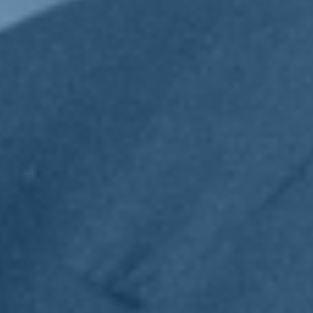
Quale spazio potrebbe avere l'area politica di centro, all'interno
della quale si può collocare anche Italia Viva?
«Lo spazio è gigantesco perché è dato da tutti quegli elettori che non
si riconoscono nelle estremizzazioni che citavo prima. Ma, adesso,
occupiamoci di come affrontare questa guerra e questa crisi che sono
le cose cose che interessano agli italiani».
Restando in questo ambito, quale potrebbe essere il rapporto
fra Italia Viva e Azione, che poche settimane fa ha celebrato il
suo primo congresso durante il quale Carlo Calenda ha avuto
parole di grandissimo apprezzamento nei confronti di Renzi,
giudicato come il miglior premier dai tempi di De Gasperi?
«Non c'è mai stata un'affermazione nostra contro Carlo Calenda.
Siamo nello stesso campo e dobbiamo giocare la stessa partita.
Questa è la nostra lettura».
Onorevole Rosato, un'ultima domanda: il 2022 era iniziato nel
segno della speranza sul fronte della pandemia, ma gravato dal
problema dell'impennata dei costi dell'energia e delle materie
prime e ora anche da una guerra nel cuore dell'Europa. Quali
sono le sue previsioni per quest'anno?
«Sarà un anno duro, mentre doveva essere un anno di ripresa.
Ricordiamoci, inoltre, che il Covid non è sparito. Sarà un anno
difficile per la ripresa economica, sperando che di ripresa economica