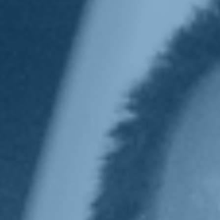
Sostienici
Sostieni le primarie delle idee
Tesserati subito
Accedi
parlamento
18/03/22
Rosato: "Sarà un anno
duro. Mattarella e Draghi
la miglior soluzione per il
Paese"