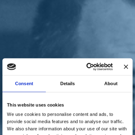
Sostienici
Sostieni le primarie delle idee
Tesserati subito
Accedi
parlamento
elezioni 2022
02/09/22
Consent
Details
About
Rosato: "Per affrontare il
tema dell'immigrazione non
This website uses cookies
servono slogan, ma
We use cookies to personalise content and ads, to
pragmatismo e
provide social media features and to analyse our traffic.
We also share information about your use of our site with