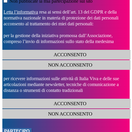
Non pubblicate la mia partecipazione sul sito
Letta l’informativa
resa ai sensi dell’art. 13 del GDPR e della
normativa nazionale in materia di protezione dei dati personali
acconsento al trattamento dei miei dati personali:
per la gestione della iniziativa promossa dall’Associazione,
compreso l’invio di informazioni sullo stato della medesima
ACCONSENTO
NON ACCONSENTO
per ricevere informazioni sulle attività di Italia Viva e delle sue
articolazioni mediante newsletter, tecniche di comunicazione a
distanza o strumenti di contatto tradizionali
ACCONSENTO
NON ACCONSENTO