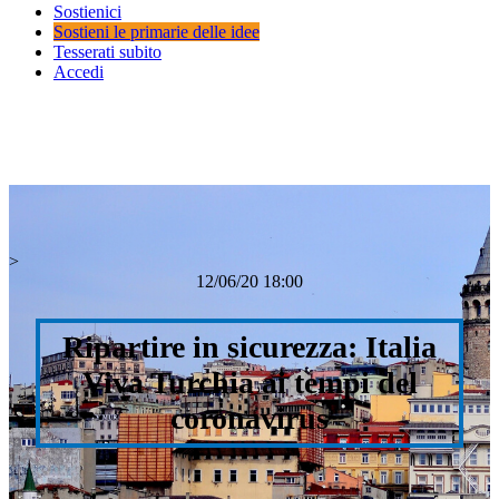
Sostienici
Sostieni le primarie delle idee
Tesserati subito
Accedi
>
12/06/20 18:00
Ripartire in sicurezza: Italia
Viva Turchia ai tempi del
coronavirus