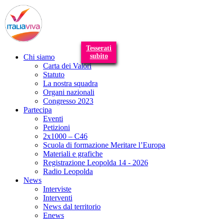
T
n
Tesserati
subito
Chi siamo
Carta dei Valori
Statuto
La nostra squadra
Organi nazionali
Congresso 2023
Partecipa
Eventi
Petizioni
2x1000 – C46
Scuola di formazione Meritare l’Europa
Materiali e grafiche
Registrazione Leopolda 14 - 2026
Radio Leopolda
News
Interviste
Interventi
News dal territorio
Enews