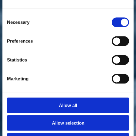
Consent
Necessary
Selection
L
'annuncio del consigliere regionale Massimo Baldi
Preferences
Come riportano numerose testate locali toscane, fra le quali "la
Nazione",
Massimo Baldi
, consigliere regionale eletto a Pistoia, ha
annunciato la volontà di lasciare il Pd e di aderire a
Italia Viva
.
Statistics
Una scelta non solo di cuore, ma "più e più volte ragionata", come
ha spiegato lo stesso Baldi in una nota condivisa tramite Facebook.
Marketing
"Italia Viva è il soggetto politico in cui meglio sono rappresentati i
miei ideali liberali e riformisti", ha dichiarato Baldi, ai microfoni de
"la Nazione".
Allow all
Baldi, riporta il quotidiano, ha deciso di lanciarsi "in questa
avventura senza certezze e senza garanzie, con l'entusiasmo con il
quale ci si mette a lavorare su qualcosa di nuovo, tutto da costruire e
da verificare".
Allow selection
Baldi, ha, inoltre, affermato che la decisione di lasciare i dem è