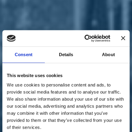
Sostienici
Sostieni le primarie delle idee
Tesserati subito
Accedi
Consent
Details
About
Italia Viva
territori
19/11/19
This website uses cookies
We use cookies to personalise content and ads, to
Regione Toscana, Massimo
provide social media features and to analyse our traffic.
Baldi aderisce a Italia Viva
We also share information about your use of our site with
our social media, advertising and analytics partners who
may combine it with other information that you’ve
provided to them or that they’ve collected from your use
of their services.