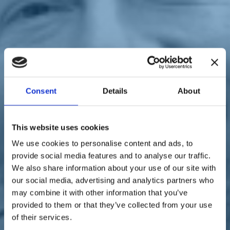
Sostienici
Sostieni le primarie delle idee
Tesserati subito
Accedi
Consent
Details
About
territori
regionali
paese
istituzioni
This website uses cookies
31/08/20
We use cookies to personalise content and ads, to
Scalfarotto: "Basta con
provide social media features and to analyse our traffic.
We also share information about your use of our site with
l'assistenzialismo. Alla
our social media, advertising and analytics partners who
Puglia serve il sì al Mes"
may combine it with other information that you’ve
provided to them or that they’ve collected from your use
of their services.