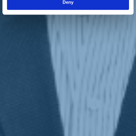
Deny
dobbiamo rafforzare la medicina di base e prendere quanto prima i
soldi del Mes: sono 2,5 miliardi per la Puglia e sarebbero
fondamentali per rafforzare la sanità. Noi siamo al governo con i 5
stelle per cause di forza maggiore e non perché lo riteniamo un
approdo».
Ma non potevate fare un accordo col Pd senza i 5stelle, con i
quali peraltro governate l'Italia?
«Quando si fa una coalizione tra diversi è necessario che chi la
guida sia capace di fare una sintesi. Ed Emiliano è incompatibile con
una posizione di sinistra riformista. È il primo che ha teorizzato
l'alleanza strategica tra Pd e 5stelle. Oggi chiede ai loro elettori il
voto disgiunto e ha annunciato che se vincerà li farà entrare in
maggioranza. È stata la scelta del Pd di ricandidarlo a comportare
che saremmo andati soli».
Chi lo desidera può leggere l'intervista completa su "
la Stampa
".
Torna indietro