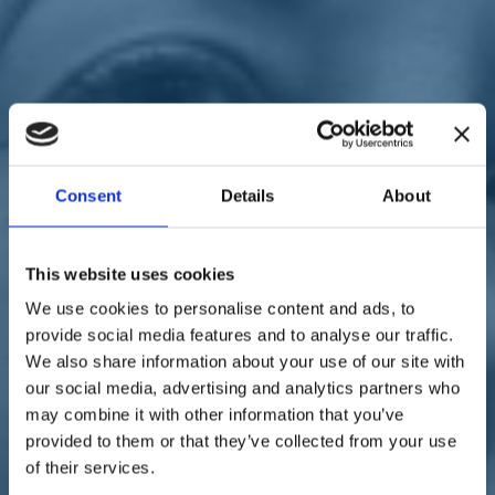
Sostienici
Sostieni le primarie delle idee
Tesserati subito
Accedi
Consent
Details
About
regionali
Calabria
This website uses cookies
25/08/21
We use cookies to personalise content and ads, to
Regionali in Calabria,
provide social media features and to analyse our traffic.
We also share information about your use of our site with
Vono: "Serve agire con
our social media, advertising and analytics partners who
spirito unitario"
may combine it with other information that you’ve
provided to them or that they’ve collected from your use
of their services.