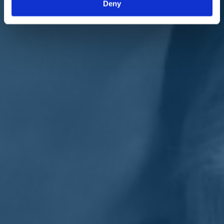
Deny
nostra missione l'idea di unità, trovando la giusta sintesi nell`ottica di
un solo interesse: quello di volere il bene della Calabria».
«È un obiettivo che mi sento di dover rilanciare, anche in qualità del
ruolo conferitomi dalla presidenza di Italia Viva - sostiene ancora
Vono
- perché il difficile momento storico che stiamo vivendo
richiama tutti noi alla massima responsabilità, a mettere da parte gli
egoismi e i personalismi, per recuperare la fiducia dei cittadini e
restituire la giusta credibilità anche alla rappresentatività dei partiti».
«Chi si sottrae al confronto, chiudendo le porte ad ogni possibilità di
trovare convergenze indispensabili per chi ambisce a governare la
Calabria
, mortifica in partenza ogni speranza di crescita e di riscatto
per il nostro territorio. È in questa ottica conclude che Italia Viva
vuole offrire il proprio contributo, stimolando anche una riflessione
che auspico possa trovare la piena condivisione di tutte le anime
politiche», conclude
Vono
.
Torna indietro