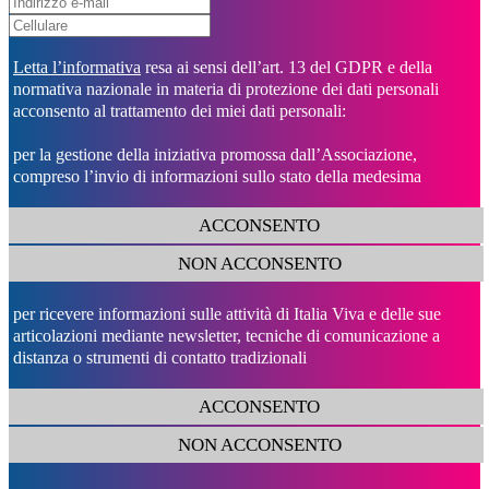
Letta l’informativa
resa ai sensi dell’art. 13 del GDPR e della
normativa nazionale in materia di protezione dei dati personali
acconsento al trattamento dei miei dati personali:
per la gestione della iniziativa promossa dall’Associazione,
compreso l’invio di informazioni sullo stato della medesima
ACCONSENTO
NON ACCONSENTO
per ricevere informazioni sulle attività di Italia Viva e delle sue
articolazioni mediante newsletter, tecniche di comunicazione a
distanza o strumenti di contatto tradizionali
ACCONSENTO
NON ACCONSENTO