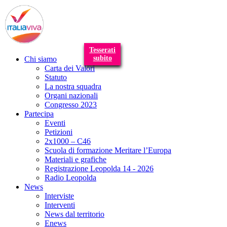
T
n
Tesserati
subito
Chi siamo
Carta dei Valori
Statuto
La nostra squadra
Organi nazionali
Congresso 2023
Partecipa
Eventi
Petizioni
2x1000 – C46
Scuola di formazione Meritare l’Europa
Materiali e grafiche
Registrazione Leopolda 14 - 2026
Radio Leopolda
News
Interviste
Interventi
News dal territorio
Enews