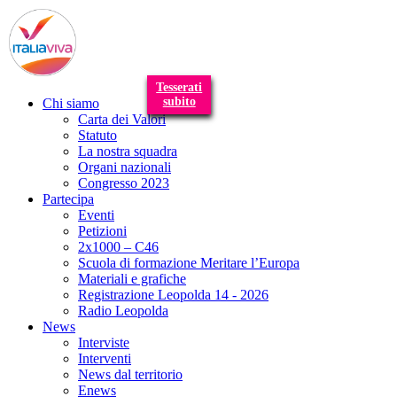
T
n
Tesserati
subito
Chi siamo
Carta dei Valori
Statuto
La nostra squadra
Organi nazionali
Congresso 2023
Partecipa
Eventi
Petizioni
2x1000 – C46
Scuola di formazione Meritare l’Europa
Materiali e grafiche
Registrazione Leopolda 14 - 2026
Radio Leopolda
News
Interviste
Interventi
News dal territorio
Enews