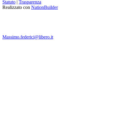
Statuto
|
Trasparenza
Realizzato con
NationBuilder
Massimo.federici@libero.it