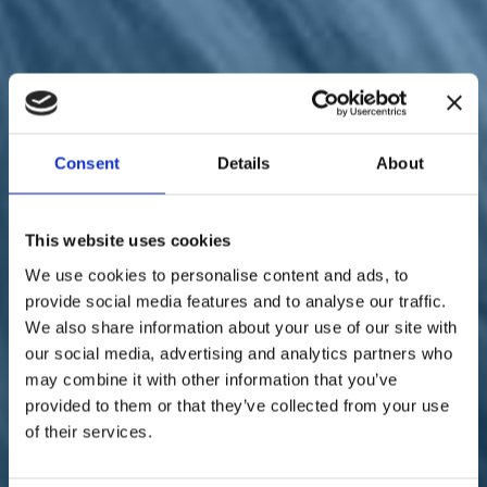
Sostienici
Sostieni le primarie delle idee
Tesserati subito
Accedi
Consent
Details
About
This website uses cookies
territori
Infrastrutture
We use cookies to personalise content and ads, to
21/12/21
provide social media features and to analyse our traffic.
Prolungamento della
We also share information about your use of our site with
our social media, advertising and analytics partners who
Ferrandina-Matera,
may combine it with other information that you’ve
l'interrogazione di Raffaella
provided to them or that they’ve collected from your use
of their services.
Paita