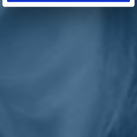
dell'onorevole
Raffaella Paita
.
«Occorre», chiede
Paita
al Ministro attraverso un'interrogazione
parlamentare, «conoscere i tempi di assegnazione e conclusione
delle opere e la messa in esercizio della
linea Ferrandina-Matera
La Martella
, auspicando che si possa anticipare la data del 2026
anno di rendicontazione fondi PNRR. Occorre, altresì conoscere gli
esiti delle valutazioni in corso da parte di RFI sulle soluzioni
possibili da adottare per collegare la tratta Ferrandina Matera verso
alla dorsale adriatica e assicurare i finanziamenti necessari finalizzati
all`ottimizzazione dei collegamenti da e verso la Capitale Europea
della Cultura 2019 e la sua provincia, utilizzando la Ferrovia Statale
per trasporto merci e persone, tramite Gioia del Colle verso la Puglia
e, quindi, la dorsale Adriatica».
Torna indietro
Privacy
|
Cookie Policy
Statuto
|
Trasparenza
Realizzato con
NationBuilder