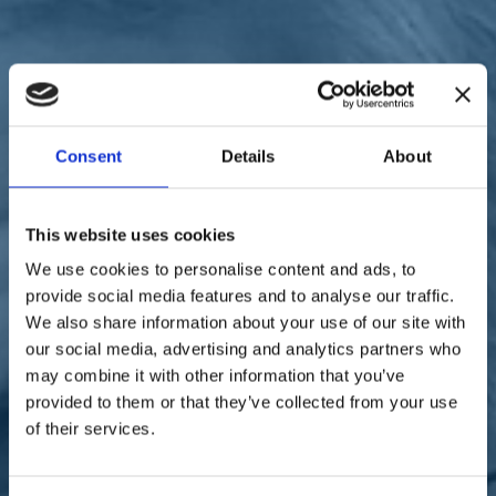
Sostienici
Sostieni le primarie delle idee
Tesserati subito
Accedi
Consent
Details
About
This website uses cookies
territori
energia
We use cookies to personalise content and ads, to
05/10/22
provide social media features and to analyse our traffic.
We also share information about your use of our site with
Prezzo bloccato del gas,
our social media, advertising and analytics partners who
Ferri: "Stop ai contratti
may combine it with other information that you’ve
provided to them or that they’ve collected from your use
unilaterali"
of their services.