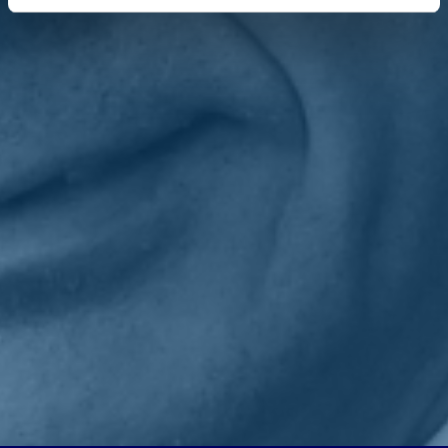
Occorre evidenziare come questa prassi che non condividiamo e
costituisce un metodo non conforme al dettato normativo, che
impedisce ai fornitori di energia elettrica e gas naturale, fino al 30
aprile 2023, l'adozione di ogni iniziativa tesa a conseguire la
modifica unilaterale delle condizioni generali di contratto relative
alla definizione del prezzo. Norma a cui i gestori si devono attenere.
«Per risolvere il problema in radice ed evitare ogni interpretazione
che possa nuocere agli utenti più in difficoltà - conclude
Ferri
- è
necessario un nuovo intervento normativo che introduca il divieto di
esercizio del diritto di recesso da parte dei gestori dei servizi di gas
naturale e di energia elettrica; in questo modo si completerebbe e si
rafforzerebbe il quadro delle iniziative a tutela degli utenti».
Torna indietro
Privacy
|
Cookie Policy
Statuto
|
Trasparenza
Realizzato con
NationBuilder