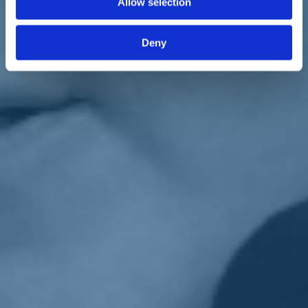
Allow selection
violenza di genere, sono nati in via sperimentale su iniziativa di
associazioni e sono distribuiti in maniera disomogenea sul territorio
nazionale: in vaste aree del Sud non esistono, mentre sono numerosi
Deny
in Lombardia, Emilia Romagna, Toscana.
Due disegni di legge depositati al Senato, uno a firma di
Donatella
Conzatti
(
Italia Viva
), chiedono che
i centri «per la riabilitazione
psico-educativa degli uomini autori di violenza» vengano
aumentati, distribuiti capillarmente e finanziati dallo Stato
, visto
anche il bassissimo numero di recidive di chi li ha frequentati.
Ai Cam si presentano uomini di ogni età, nazionalità, professione,
cultura, classe sociale. La maggioranza ha tra 30 e 50 anni, in gran
parte padri, qualcuno ha altri reati alle spalle o storie familiari di
abusi. Prima gli accessi era in buona parte volontari; dopo
l'introduzione della legge "codice rosso" che prevede, tra le altre
cose, una terapia in carcere, molti sono accessi coatti.
L'ambizione è intervenire prima che venga compiuta violenza.
Tuttavia, questi percorsi non devono essere una scorciatoia per la
pena. Per spingere
la discussione dei ddl
il 27 novembre al Senato
si terrà
una conferenza
a cui parteciperanno anche i ministri
Elena
Bonetti
e
Alfonso Bonafede
.
Torna indietro