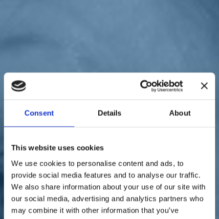
Sostienici
Sostieni le primarie delle idee
Tesserati subito
Accedi
Consent
Details
About
paese
istituzioni
23/11/20
Più centri per uomini
This website uses cookies
violenti. Conzatti: "La
We use cookies to personalise content and ads, to
provide social media features and to analyse our traffic.
nuova sfida contro i
We also share information about your use of our site with
femminicidi"
our social media, advertising and analytics partners who
may combine it with other information that you’ve