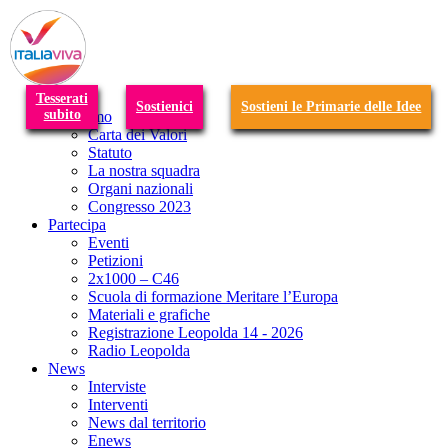
T
n
Tesserati
Sostienici
Sostieni le Primarie delle Idee
subito
Chi siamo
Carta dei Valori
Statuto
La nostra squadra
Organi nazionali
Congresso 2023
Partecipa
Eventi
Petizioni
2x1000 – C46
Scuola di formazione Meritare l’Europa
Materiali e grafiche
Registrazione Leopolda 14 - 2026
Radio Leopolda
News
Interviste
Interventi
News dal territorio
Enews