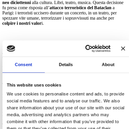
neo diciottenni
alla cultura. Libri, teatro, musica. Questa decisione
fu presa come risposta all’
attacco terroristico del Bataclan
a
Parigi: i terroristi uccisero durante un concerto, in un teatro, per
spezzare vite umane, terrorizzare i sopravvissuti ma anche per
colpire i nostri valor
i.
La 18App in questi anni ha permesso
a migliaia di ragazzi
di
entrare in libreria, a teatro, nei musei. E noi vogliamo rilanciare e
valorizzare questo strumento sempre di più.
Consent
Details
About
Per questo chiediamo al Governo:
1. Di
sbloccare la 18App per i nati nel 2001
che stanno aspettando
da troppo tempo.
This website uses cookies
2. Di
aumentare i fondi della 18App per i nati nel 2002
visto che
We use cookies to personalise content and ads, to provide
mancano 80 milioni nella legge di Bilancio
social media features and to analyse our traffic. We also
share information about your use of our site with our social
3. Di
allargare l’utilizzo della 18App anche alle versioni
premium dei quotidiani digitali
perché sempre meno italiani
media, advertising and analytics partners who may
leggono i giornali. E questo è molto triste per la qualità della
combine it with other information that you’ve provided to
democrazia italiana.
them or that they’ve collected from your use of their