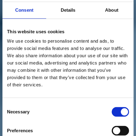
Sostienici
Sostieni le primarie delle idee
Consent
Details
About
Tesserati subito
Accedi
This website uses cookies
We use cookies to personalise content and ads, to
provide social media features and to analyse our traffic.
We also share information about your use of our site with
our social media, advertising and analytics partners who
may combine it with other information that you’ve
Esteri
paese
istituzioni
13/11/20
provided to them or that they’ve collected from your use
of their services.
Pescherecci sequestrati,
Scoma: "Il Governo faccia
Consent
chiarezza"
Necessary
Selection
Preferences