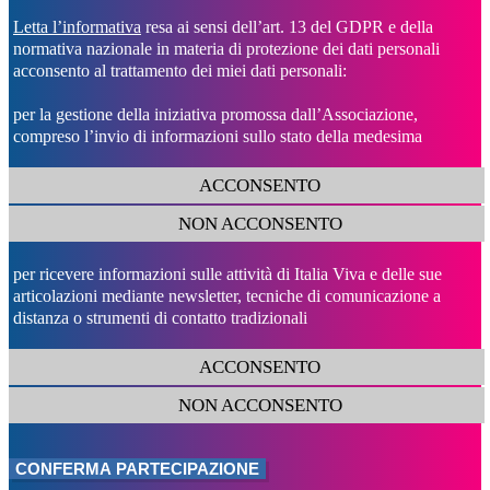
Letta l’informativa
resa ai sensi dell’art. 13 del GDPR e della
normativa nazionale in materia di protezione dei dati personali
acconsento al trattamento dei miei dati personali:
per la gestione della iniziativa promossa dall’Associazione,
compreso l’invio di informazioni sullo stato della medesima
ACCONSENTO
NON ACCONSENTO
per ricevere informazioni sulle attività di Italia Viva e delle sue
articolazioni mediante newsletter, tecniche di comunicazione a
distanza o strumenti di contatto tradizionali
ACCONSENTO
NON ACCONSENTO