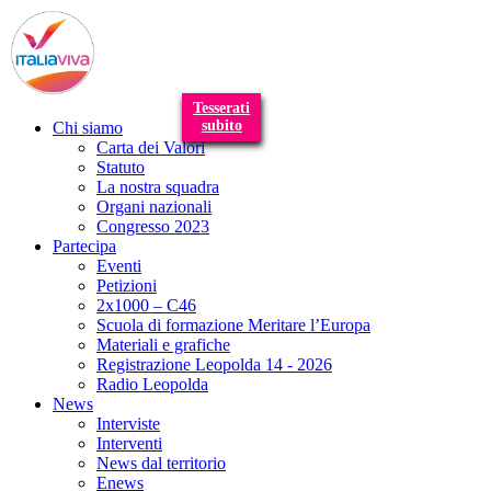
T
n
Tesserati
subito
Chi siamo
Carta dei Valori
Statuto
La nostra squadra
Organi nazionali
Congresso 2023
Partecipa
Eventi
Petizioni
2x1000 – C46
Scuola di formazione Meritare l’Europa
Materiali e grafiche
Registrazione Leopolda 14 - 2026
Radio Leopolda
News
Interviste
Interventi
News dal territorio
Enews