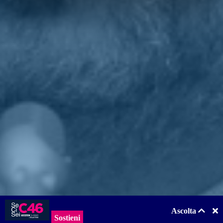
mio lavoro politico e sono davvero onorato di poter esprimere il mio
impegno su questi temi dalla mia posizione nel governo», ha
commentato
Scalfarotto
. «La delega alle
autonomie locali
costituisce per me un'occasione preziosa per sostenere il ruolo
fondamentale che i livelli di governo più vicini ai cittadini svolgono
nella vita del Paese. Comuni, province e Città metropolitane hanno
bisogno di semplificazione e di maggiore chiarezza sulle regole per
poter lavorare nelle migliori condizioni e svolgere il ruolo
fondamentale che rivestono nell'architettura istituzionale della
Repubblica».
Torna indietro
Privacy
|
Cookie Policy
Statuto
|
Trasparenza
Realizzato con
NationBuilder
Ascolta
Sostieni