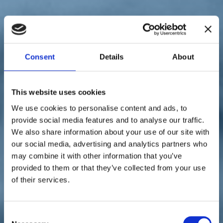
Sostienici
Sostieni le primarie delle idee
Tesserati subito
Accedi
Consent
Details
About
This website uses cookies
We use cookies to personalise content and ads, to
enti locali
diritti civili
provide social media features and to analyse our traffic.
04/05/21
We also share information about your use of our site with
our social media, advertising and analytics partners who
Ministero dell'Interno,
may combine it with other information that you’ve
deleghe ai Sottosegretari: a
provided to them or that they’ve collected from your use
of their services.
Scalfarotto enti locali e
diritti civili
Consent