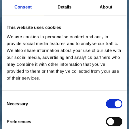
Sostienici
Consent
Details
About
Sostieni le primarie delle idee
Tesserati subito
Accedi
This website uses cookies
We use cookies to personalise content and ads, to
provide social media features and to analyse our traffic.
We also share information about your use of our site with
our social media, advertising and analytics partners who
may combine it with other information that you’ve
territori
provided to them or that they’ve collected from your use
26/09/22
of their services.
Minacce a Renzi da parte
delle Br. Nobili:
Consent
Necessary
Selection
"Vergognoso, colpa di
Conte"
Preferences