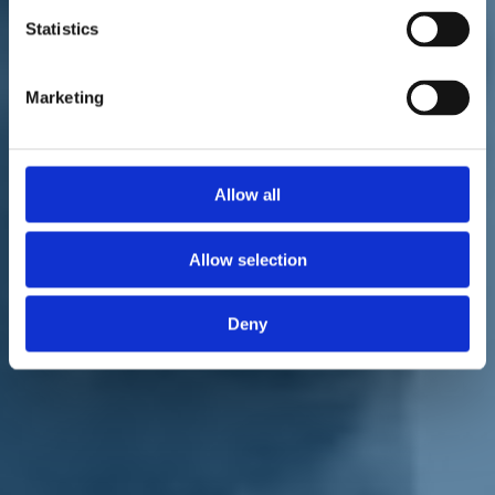
Statistics
Marketing
L'intervento pubblicato da "il Resto del Carlino", 30 marzo 2022.
Allow all
"A seguito di un incontro con le Acli e altri operatori del Terzo
settore
ho presentato alla legge di riforma della cittadinanza una
serie di emendamenti
per
facilitare l'accoglienza dei profughi di
Allow selection
guerra ucraini
".
"Gli emendamenti proposti chiedono di sbloccare
l'ottenimento dei
Deny
permessi di soggiorno temporanei
e prevedono che i cittadini
ucraini in possesso di un permesso di soggiorno valido, alla
scadenza possano chiedere di trasformarlo in un permesso di
protezione temporanea. Infine, viene facilitato il ricongiungimento
familiare".
Così
Marco Di Maio
, deputato
Iv
, in una lettera al quotidiano "il
Resto del Carlino".