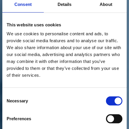
Sostienici
Consent
Details
About
Sostieni le primarie delle idee
Tesserati subito
Accedi
This website uses cookies
We use cookies to personalise content and ads, to
provide social media features and to analyse our traffic.
We also share information about your use of our site with
our social media, advertising and analytics partners who
may combine it with other information that you’ve
parlamento
Ucraina
provided to them or that they’ve collected from your use
30/03/22
of their services.
Marco Di Maio: "Permesso
di soggiorno più facile per
Consent
Necessary
Selection
ucraini"
Preferences