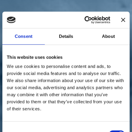
Sostienici
Sostieni le primarie delle idee
Tesserati subito
Accedi
Consent
Details
About
This website uses cookies
We use cookies to personalise content and ads, to
parlamento
economia
paese
provide social media features and to analyse our traffic.
24/06/20
We also share information about your use of our site with
Marattin: "Meglio
our social media, advertising and analytics partners who
may combine it with other information that you’ve
intervenire sull'Irpef per
provided to them or that they’ve collected from your use
ridurre il peso a chi lavora"
of their services.
Consent