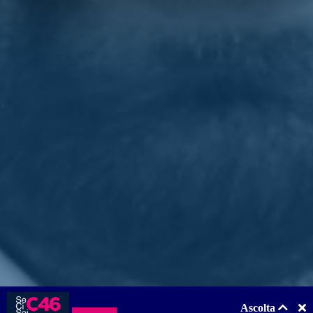
Allora, se non l'Iva, meglio tagliare l'Irpef, l'imposta sul reddito,
o le tasse sul lavoro?
«L'Irpef è vecchia, piena di buchi, iniqua, complicata, troppo
progressiva là dove non dovrebbe esserlo, cioè ai livelli di reddito
medio-bassi. Noi abbiamo una proposta per rifarla daccapo, per
creare un sistema di tassazione sul reddito nuovo, più leggero e
immensamente più semplice. Solo riducendo le tasse su chi lavora e
produce l'Italia può mettersi a correre».
Chi lo desidera, può leggere l'intervista completa sul "
Corriere della
Sera
".
Torna indietro
Privacy
|
Cookie Policy
Statuto
|
Trasparenza
Realizzato con
NationBuilder
Ascolta