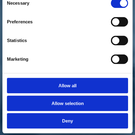
Necessary
Selection
Preferences
Statistics
Estratto dell'intervista di Lorenzo Salvia, "
Corriere della Sera
", 24
giugno 2020.
Marketing
Luigi Marattin, Italia Viva, abbassare l'Iva ha senso oppure no?
«Abbassare le tasse, in Italia, ha sempre senso. Ma la domanda
giusta è: date le risorse scarse e la situazione, è quella la prima tassa
da abbassare? Per noi la priorità è ridurre la tassazione sul lavoro, sia
dipendente che autonomo».
Allow all
Ma è possibile un intervento subito ma temporaneo, che tagli
l'Iva solo nella seconda parte del 2020?
Allow selection
«Al momento le risorse disponibili per il 2020 sono pari a 800
milioni di euro e li stiamo spendendo nella conversione del decreto
Rilancio. Per fare altro, serve uno scostamento di bilancio. Ma
Deny
nessuno ha ancora proposto di inserire una decina di miliardi di
significativo taglio Iva».