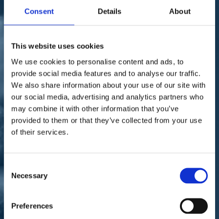
Sostienici
Consent
Details
About
Sostieni le primarie delle idee
Tesserati subito
Accedi
This website uses cookies
We use cookies to personalise content and ads, to
provide social media features and to analyse our traffic.
We also share information about your use of our site with
our social media, advertising and analytics partners who
may combine it with other information that you’ve
territori
fisco
provided to them or that they’ve collected from your use
27/05/22
of their services.
Marattin a Matera per
parlare di riforma fiscale
Consent
Necessary
Selection
Preferences