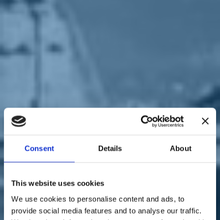
Sostienici
Sostieni le primarie delle idee
Tesserati subito
Accedi
Italia Viva
territori
14/10/19
Luca Di Egidio: "Le idee
Consent
Details
About
migliori venivano bloccate"
This website uses cookies
We use cookies to personalise content and ads, to
provide social media features and to analyse our traffic.